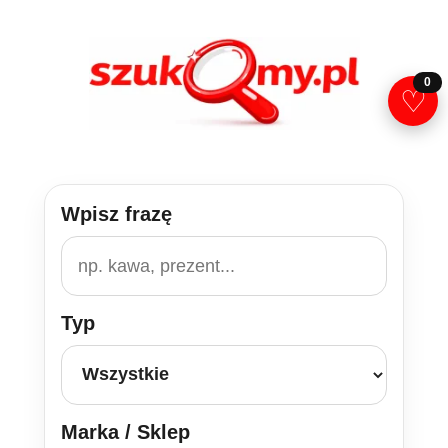
Przejdź
do
treści
0
♡
Wpisz frazę
Typ
Marka / Sklep