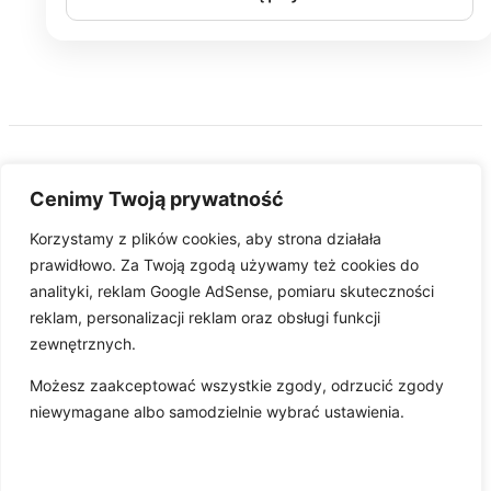
Cenimy Twoją prywatność
Korzystamy z plików cookies, aby strona działała
Pobierz aplikację
prawidłowo. Za Twoją zgodą używamy też cookies do
analityki, reklam Google AdSense, pomiaru skuteczności
reklam, personalizacji reklam oraz obsługi funkcji
O nas
Kontakt
Współpraca
Wsparcie
Regulamin
zewnętrznych.
Polityka prywatności
Polityka cookies
Wydawca
Możesz zaakceptować wszystkie zgody, odrzucić zgody
niewymagane albo samodzielnie wybrać ustawienia.
© 2026 szukamy.pl - Wszystkie prawa zastrzeżone