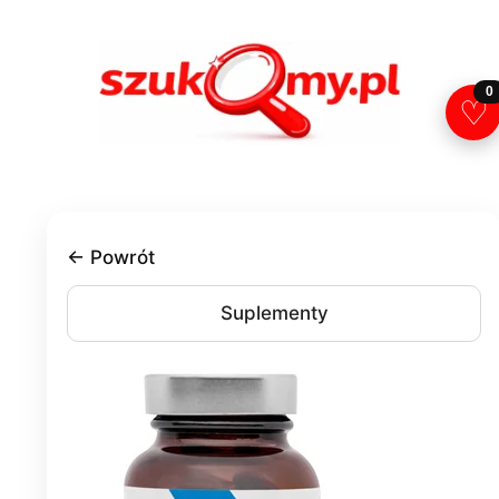
Przejdź
do
treści
0
♡
← Powrót
Suplementy