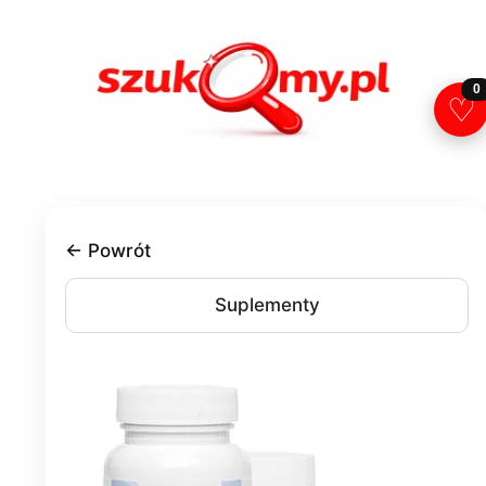
Przejdź
do
treści
0
♡
← Powrót
Suplementy