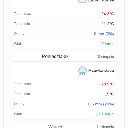
Zachmurzenie
24.3°C
11.2°C
0 mm (0%)
9 km/h
Poniedziałek
10 sierpnia
Mżawka słaba
28.9°C
15°C
0.6 mm (20%)
13.1 km/h
Wtorek
11 sierpnia