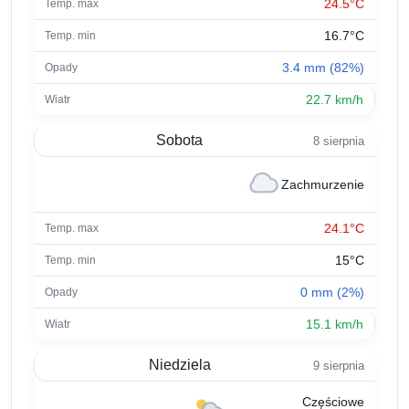
24.5°C
16.7°C
3.4 mm (82%)
22.7 km/h
Sobota
8 sierpnia
Zachmurzenie
24.1°C
15°C
0 mm (2%)
15.1 km/h
Niedziela
9 sierpnia
Częściowe