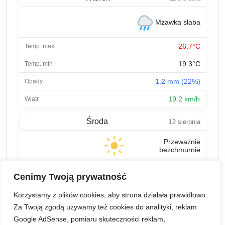
Mżawka słaba
26.7°C
19.3°C
1.2 mm (22%)
19.2 km/h
Środa
12 sierpnia
Przeważnie
bezchmurnie
24.3°C
Cenimy Twoją prywatność
14.1°C
Korzystamy z plików cookies, aby strona działała prawidłowo.
0 mm (4%)
Za Twoją zgodą używamy też cookies do analityki, reklam
Google AdSense, pomiaru skuteczności reklam,
9.5 km/h