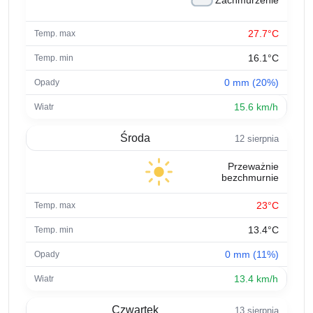
Zachmurzenie
27.7°C
16.1°C
0 mm (20%)
15.6 km/h
Środa
12 sierpnia
Przeważnie
bezchmurnie
23°C
13.4°C
0 mm (11%)
13.4 km/h
Czwartek
13 sierpnia