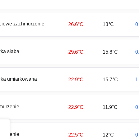
ciowe zachmurzenie
26.6°C
13°C
0
ka słaba
29.6°C
15.8°C
0
ka umiarkowana
22.9°C
15.7°C
1
murzenie
22.9°C
11.9°C
0
murzenie
22.5°C
12°C
0