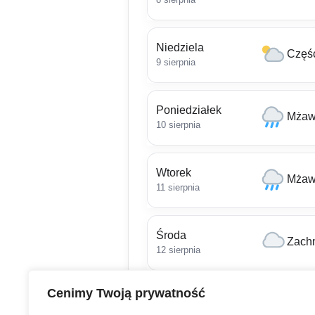
Niedziela
Częś
9 sierpnia
Poniedziałek
Mżaw
10 sierpnia
Wtorek
Mżaw
11 sierpnia
Środa
Zach
12 sierpnia
Cenimy Twoją prywatność
Czwartek
Zach
13 sierpnia