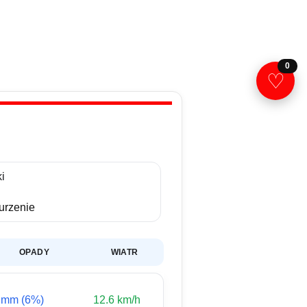
0
♡
i
rzenie
OPADY
WIATR
 mm (6%)
12.6 km/h