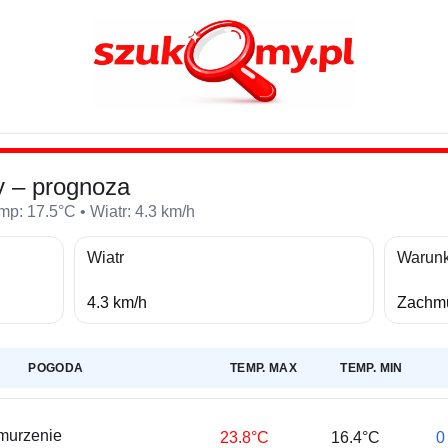
 – prognoza
p: 17.5°C • Wiatr: 4.3 km/h
Wiatr
Warunk
4.3 km/h
Zachmu
POGODA
TEMP. MAX
TEMP. MIN
murzenie
23.8°C
16.4°C
0