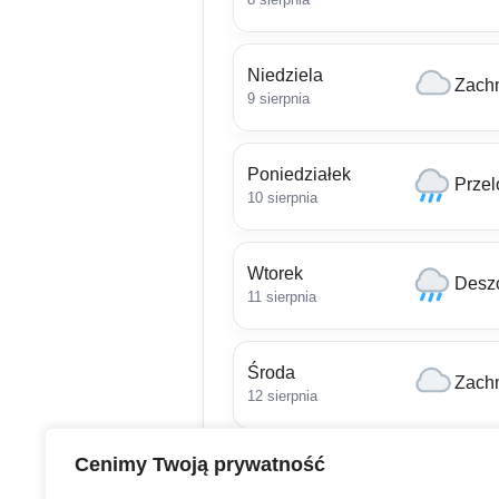
Niedziela
Zach
9 sierpnia
Poniedziałek
Przel
10 sierpnia
Wtorek
Deszc
11 sierpnia
Środa
Zach
12 sierpnia
Cenimy Twoją prywatność
Czwartek
Częś
13 sierpnia