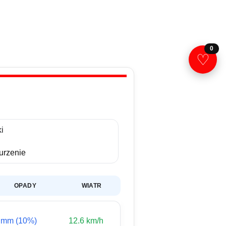
0
♡
i
rzenie
OPADY
WIATR
 mm (10%)
12.6 km/h