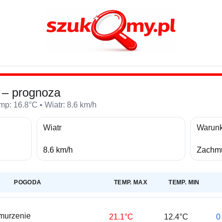
– prognoza
p: 16.8°C • Wiatr: 8.6 km/h
Wiatr
Warunk
8.6 km/h
Zachmu
POGODA
TEMP. MAX
TEMP. MIN
murzenie
21.1°C
12.4°C
0