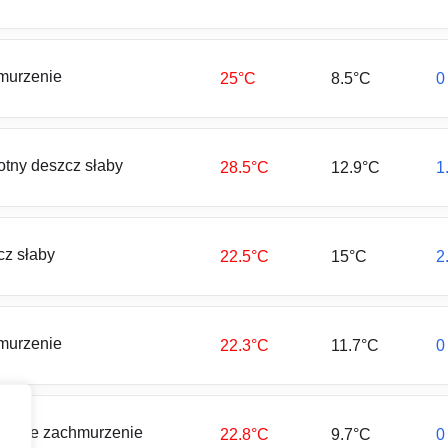
murzenie
25°C
8.5°C
0
otny deszcz słaby
28.5°C
12.9°C
1
z słaby
22.5°C
15°C
2
murzenie
22.3°C
11.7°C
0
ciowe zachmurzenie
22.8°C
9.7°C
0