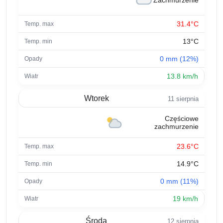
Zachmurzenie
31.4°C
13°C
0 mm (12%)
13.8 km/h
Wtorek
11 sierpnia
Częściowe
zachmurzenie
23.6°C
14.9°C
0 mm (11%)
19 km/h
Środa
12 sierpnia