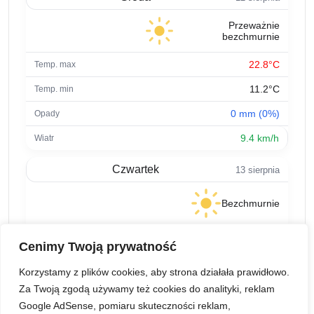
Przeważnie
bezchmurnie
22.8°C
11.2°C
0 mm (0%)
9.4 km/h
Czwartek
13 sierpnia
Bezchmurnie
24.2°C
Cenimy Twoją prywatność
12.1°C
Korzystamy z plików cookies, aby strona działała prawidłowo.
0 mm (0%)
Za Twoją zgodą używamy też cookies do analityki, reklam
Google AdSense, pomiaru skuteczności reklam,
10 km/h