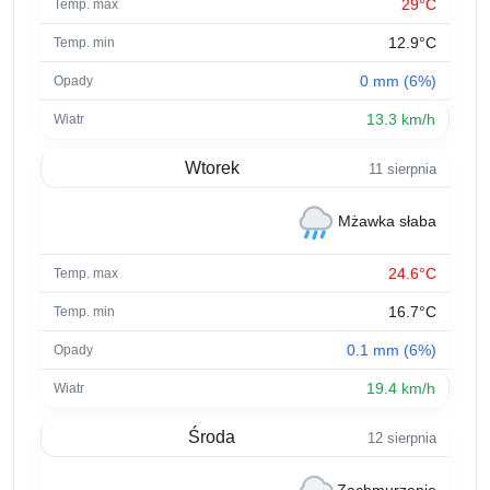
29°C
12.9°C
0 mm (6%)
13.3 km/h
Wtorek
11 sierpnia
Mżawka słaba
24.6°C
16.7°C
0.1 mm (6%)
19.4 km/h
Środa
12 sierpnia