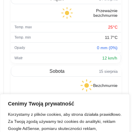
Przeważnie
bezchmurnie
25°C
11.7°C
0 mm (0%)
12 km/h
Sobota
15 sierpnia
Bezchmurnie
29.6°C
Cenimy Twoją prywatność
14.7°C
Korzystamy z plików cookies, aby strona działała prawidłowo.
0 mm (0%)
Za Twoją zgodą używamy też cookies do analityki, reklam
Google AdSense, pomiaru skuteczności reklam,
9.5 km/h