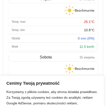
Bezchmurnie
25.1°C
10.8°C
0 mm (0%)
11.5 km/h
Sobota
15 sierpnia
Bezchmurnie
29.1°C
Cenimy Twoją prywatność
13.2°C
Korzystamy z plików cookies, aby strona działała prawidłowo.
0 mm (0%)
Za Twoją zgodą używamy też cookies do analityki, reklam
Google AdSense, pomiaru skuteczności reklam,
9.5 km/h