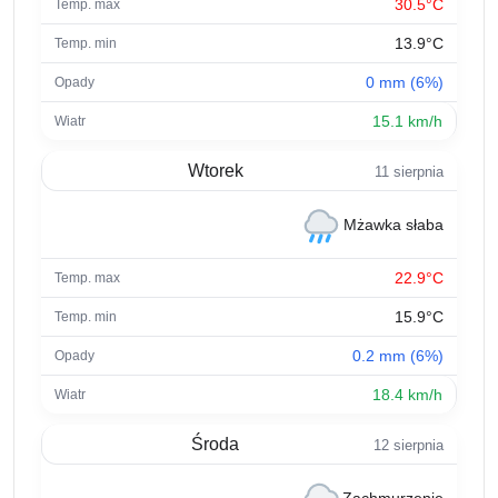
30.5°C
13.9°C
0 mm (6%)
15.1 km/h
Wtorek
11 sierpnia
Mżawka słaba
22.9°C
15.9°C
0.2 mm (6%)
18.4 km/h
Środa
12 sierpnia