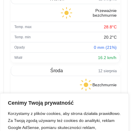
Przeważnie
bezchmurnie
28.8°C
20.2°C
0 mm (21%)
16.2 km/h
Środa
12 sierpnia
Bezchmurnie
25.4°C
Cenimy Twoją prywatność
17.5°C
Korzystamy z plików cookies, aby strona działała prawidłowo.
0 mm (5%)
Za Twoją zgodą używamy też cookies do analityki, reklam
Google AdSense, pomiaru skuteczności reklam,
7.9 km/h