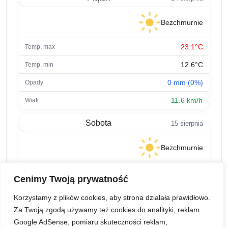
Bezchmurnie
23.1°C
12.6°C
0 mm (0%)
11.6 km/h
Sobota
15 sierpnia
Bezchmurnie
26.9°C
Cenimy Twoją prywatność
15.3°C
Korzystamy z plików cookies, aby strona działała prawidłowo.
0 mm (0%)
Za Twoją zgodą używamy też cookies do analityki, reklam
Google AdSense, pomiaru skuteczności reklam,
7.9 km/h