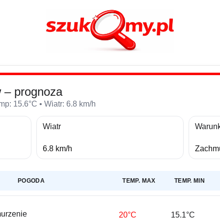
w – prognoza
p: 15.6°C • Wiatr: 6.8 km/h
Wiatr
Warunk
6.8 km/h
Zachmu
POGODA
TEMP. MAX
TEMP. MIN
urzenie
20°C
15.1°C