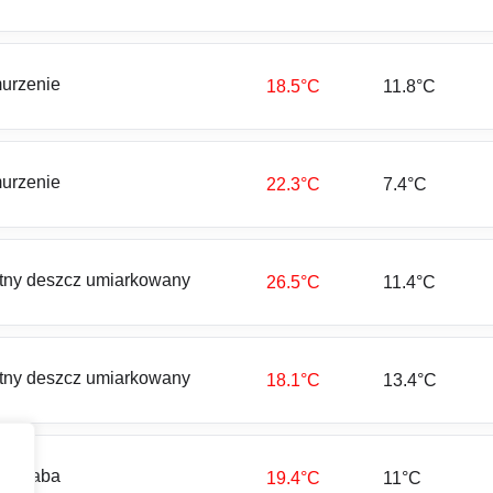
urzenie
18.5°C
11.8°C
urzenie
22.3°C
7.4°C
otny deszcz umiarkowany
26.5°C
11.4°C
otny deszcz umiarkowany
18.1°C
13.4°C
a słaba
19.4°C
11°C