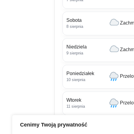
Sobota
Zachm
8 sierpnia
Niedziela
Zachm
9 sierpnia
Poniedziałek
Przel
10 sierpnia
Wtorek
Przel
11 sierpnia
Cenimy Twoją prywatność
Środa
Mżawk
12 sierpnia