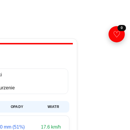
0
♡
i
rzenie
OPADY
WIATR
0 mm (51%)
17.6 km/h