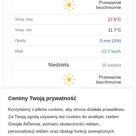
Przeważnie
bezchmurnie
27.6°C
11.7°C
0 mm (0%)
12.7 km/h
Niedziela
16 sierpnia
Przeważnie
bezchmurnie
31.9°C
Cenimy Twoją prywatność
15.4°C
Korzystamy z plików cookies, aby strona działała prawidłowo.
0 mm (16%)
Za Twoją zgodą używamy też cookies do analityki, reklam
Google AdSense, pomiaru skuteczności reklam,
12.7 km/h
personalizacji reklam oraz obsługi funkcji zewnętrznych.