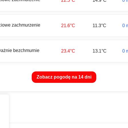
22.5°C
14.9°C
0 
iowe zachmurzenie
21.6°C
11.3°C
0 
ażnie bezchmurnie
23.4°C
13.1°C
0 
Zobacz pogodę na 14 dni