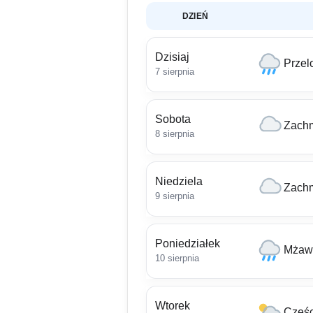
DZIEŃ
Dzisiaj
Przel
7 sierpnia
Sobota
Zach
8 sierpnia
Niedziela
Zach
9 sierpnia
Poniedziałek
Mżaw
10 sierpnia
Wtorek
Częśc