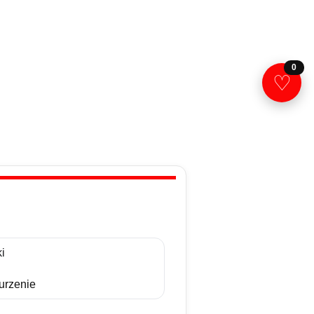
0
♡
i
rzenie