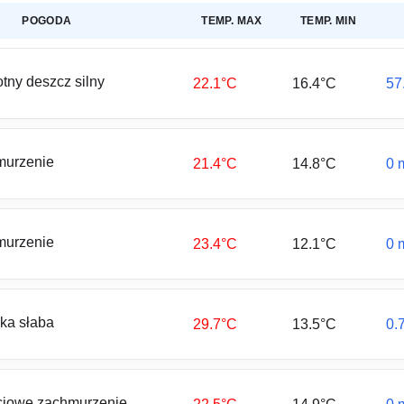
POGODA
TEMP. MAX
TEMP. MIN
otny deszcz silny
22.1°C
16.4°C
57
murzenie
21.4°C
14.8°C
0 
murzenie
23.4°C
12.1°C
0 
ka słaba
29.7°C
13.5°C
0.
iowe zachmurzenie