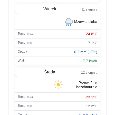
Wtorek
11 sierpnia
Mżawka słaba
24.8°C
17.1°C
0.2 mm (17%)
17.7 km/h
Środa
12 sierpnia
Przeważnie
bezchmurnie
23.1°C
12.3°C
0 mm (0%)