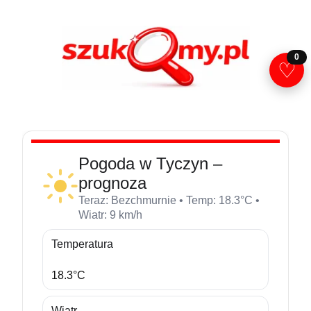
Przejdź
do
treści
0
♡
Pogoda w Tyczyn –
prognoza
Teraz: Bezchmurnie • Temp: 18.3°C •
Wiatr: 9 km/h
Temperatura
18.3°C
Wiatr