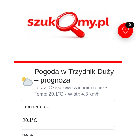
Przejdź
do
treści
0
♡
Pogoda w Trzydnik Duży
– prognoza
Teraz: Częściowe zachmurzenie •
Temp: 20.1°C • Wiatr: 4.3 km/h
Temperatura
20.1°C
Wiatr