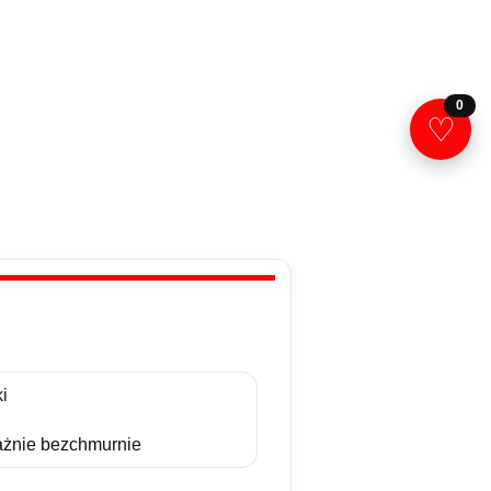
0
♡
i
żnie bezchmurnie