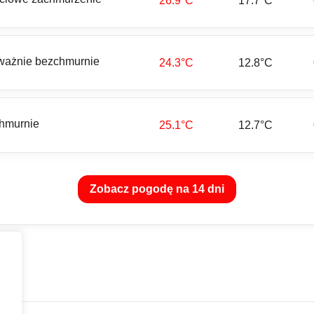
26.9°C
17.7°C
ważnie bezchmurnie
24.3°C
12.8°C
hmurnie
25.1°C
12.7°C
Zobacz pogodę na 14 dni