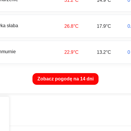
31.2°C
14.9°C
0
ka słaba
26.8°C
17.9°C
0
hmurnie
22.9°C
13.2°C
0
Zobacz pogodę na 14 dni