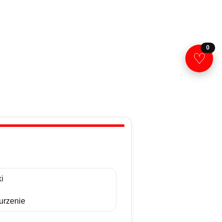
0
♡
i
rzenie