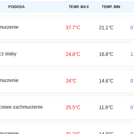
POGODA
TEMP. MAX
TEMP. MIN
murzenie
37.7°C
21.1°C
0
z słaby
24.8°C
16.8°C
1
murzenie
24°C
14.6°C
0
ciowe zachmurzenie
25.5°C
11.9°C
0
murzenie