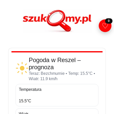
Przejdź
do
treści
0
♡
Pogoda w Reszel –
prognoza
Teraz: Bezchmurnie • Temp: 15.5°C •
Wiatr: 11.9 km/h
Temperatura
15.5°C
Wiatr