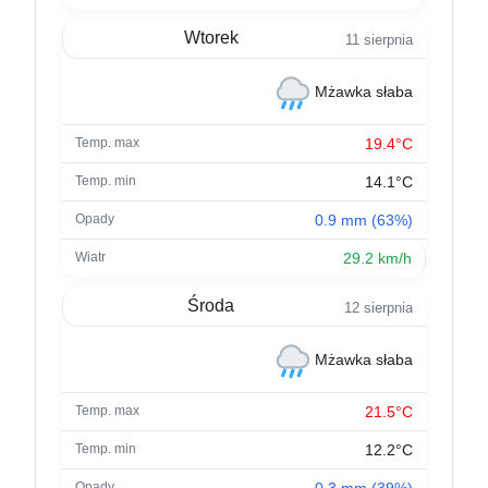
Wtorek
11 sierpnia
Mżawka słaba
19.4°C
14.1°C
0.9 mm (63%)
29.2 km/h
Środa
12 sierpnia
Mżawka słaba
21.5°C
12.2°C
0.3 mm (39%)