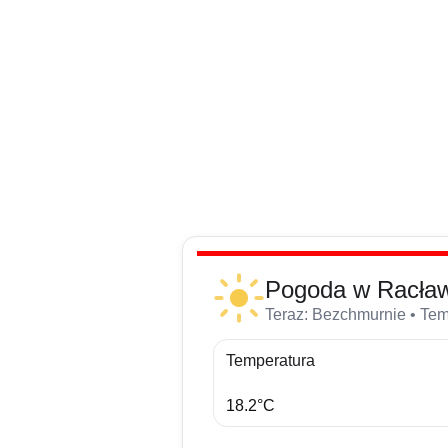
Przejdź
do
treści
Pogoda w Racław
Teraz: Bezchmurnie • Temp
Temperatura
18.2°C