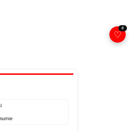
0
♡
i
urnie