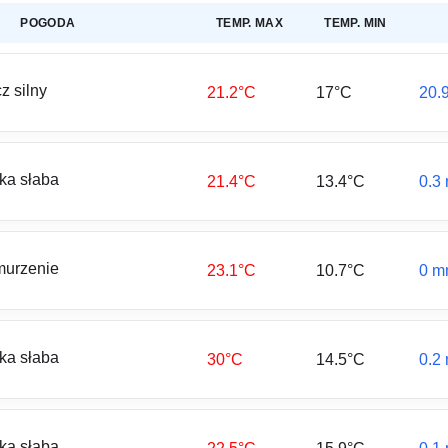
POGODA
TEMP. MAX
TEMP. MIN
z silny
21.2°C
17°C
20.
a słaba
21.4°C
13.4°C
0.3
urzenie
23.1°C
10.7°C
0 m
a słaba
30°C
14.5°C
0.2
a słaba