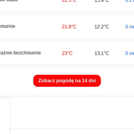
22.5°C
15.9°C
0.1
murnie
21.9°C
12.2°C
0 m
ażnie bezchmurnie
23°C
13.1°C
0 m
Zobacz pogodę na 14 dni