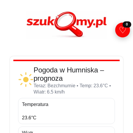
Przejdź
do
treści
0
♡
Pogoda w Humniska –
prognoza
Teraz: Bezchmurnie • Temp: 23.6°C •
Wiatr: 6.5 km/h
Temperatura
23.6°C
Wiatr