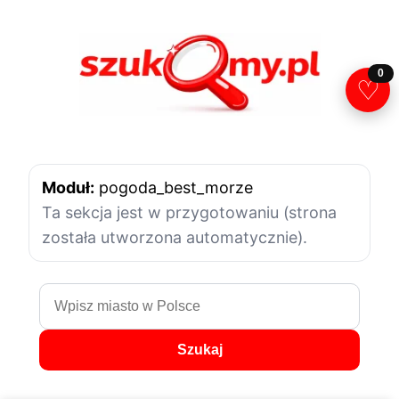
Przejdź
do
treści
0
♡
Moduł:
pogoda_best_morze
Ta sekcja jest w przygotowaniu (strona
została utworzona automatycznie).
Szukaj