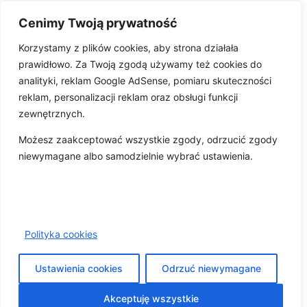
Cenimy Twoją prywatność
Korzystamy z plików cookies, aby strona działała
prawidłowo. Za Twoją zgodą używamy też cookies do
analityki, reklam Google AdSense, pomiaru skuteczności
reklam, personalizacji reklam oraz obsługi funkcji
zewnętrznych.
Pobierz aplikację
Możesz zaakceptować wszystkie zgody, odrzucić zgody
niewymagane albo samodzielnie wybrać ustawienia.
O nas
Kontakt
Współpraca
Wsparcie
Regulamin
Polityka prywatności
Polityka cookies
Wydawca
© 2026 szukamy.pl - Wszystkie prawa zastrzeżone
Polityka cookies
Ustawienia cookies
Odrzuć niewymagane
Akceptuję wszystkie